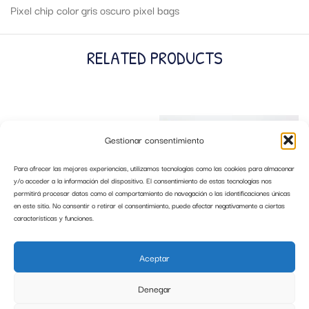
Pixel chip color gris oscuro pixel bags
RELATED PRODUCTS
Gestionar consentimiento
Para ofrecer las mejores experiencias, utilizamos tecnologías como las cookies para almacenar
y/o acceder a la información del dispositivo. El consentimiento de estas tecnologías nos
permitirá procesar datos como el comportamiento de navegación o las identificaciones únicas
en este sitio. No consentir o retirar el consentimiento, puede afectar negativamente a ciertas
características y funciones.
MY CAR BUILDING BRICKS IMPORT
COCHE HAPPY CITRÖEN 2CV
MULTICOLOR ESCALA 1:43
Aceptar
19,99
€
9,99
€
Denegar
AÑADIR AL CARRITO
AÑADIR AL CARRITO