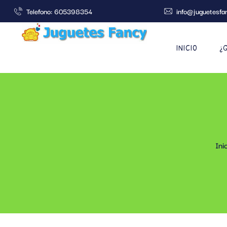
Telefono: 605398354
info@juguetesfa
INICIO
¿
Ini