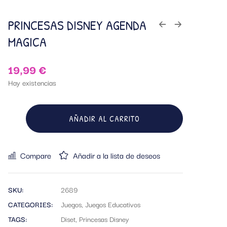
PRINCESAS DISNEY AGENDA
MAGICA
19,99
€
Hay existencias
AÑADIR AL CARRITO
Compare
Añadir a la lista de deseos
SKU:
2689
CATEGORIES:
Juegos
,
Juegos Educativos
TAGS:
Diset
,
Princesas Disney