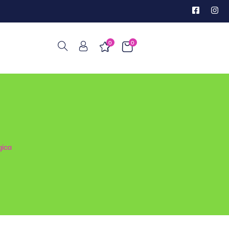
0
0
gica