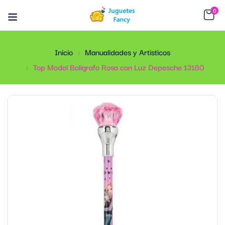
0
Inicio
Manualidades y Artisticos
Top Model Boligrafo Rosa con Luz Depesche 13180