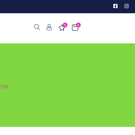
0
0
2716