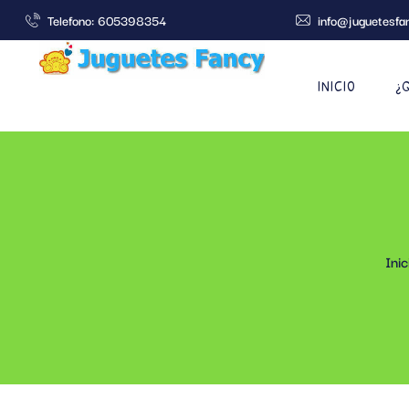
Telefono: 605398354
info@juguetesfa
INICIO
¿
Inic