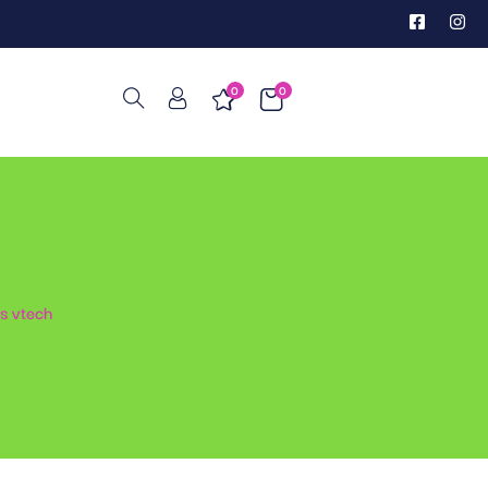
0
0
as vtech