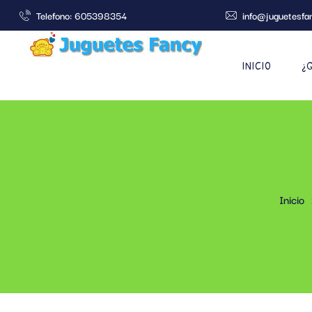
Telefono: 605398354
info@juguetesfa
INICIO
¿
Inicio